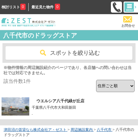
0
0
検討リスト
最近見た物件
お問合せ
八千代市のドラッグストア
スポットを絞り込む
※物件情報の周辺施設紹介のページであり、各店舗への問い合わせは当
社では対応できません。
該当件数
1
件
ウエルシア八千代緑が丘店
千葉県八千代市大和田新田
-
津田沼の賃貸なら株式会社ア・ゼスト
>
周辺施設案内
>
八千代市
>
八千代市の
ドラッグストア