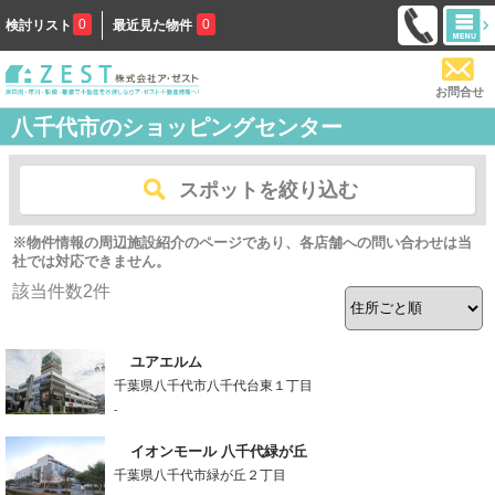
0
0
検討リスト
最近見た物件
お問合せ
八千代市のショッピングセンター
スポットを絞り込む
※物件情報の周辺施設紹介のページであり、各店舗への問い合わせは当
社では対応できません。
該当件数
2
件
ユアエルム
千葉県八千代市八千代台東１丁目
-
イオンモール 八千代緑が丘
千葉県八千代市緑が丘２丁目