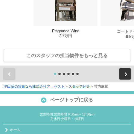
Fragrance Wind
コートド
7.7万円
8.5
このスタッフの担当物件をもっと見る
前
津田沼の賃貸なら株式会社ア・ゼスト
>
スタッフ紹介
>
竹内麻那
ページトップに戻る
営業時間:営業時間 9:30am～18:30pm
定休日:火曜日・水曜日
ホーム