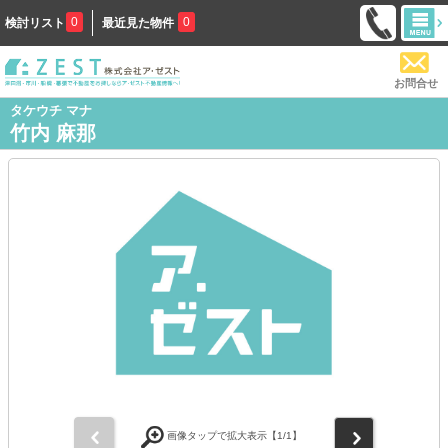
0
0
検討リスト
最近見た物件
お問合せ
タケウチ マナ
竹内 麻那
前
次
画像タップで拡大表示【
1
/1】