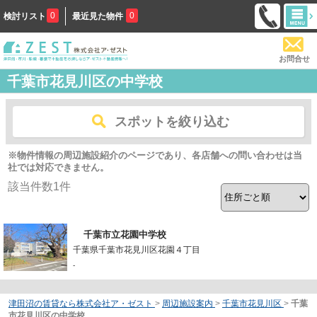
0
0
検討リスト
最近見た物件
お問合せ
千葉市花見川区の中学校
スポットを絞り込む
※物件情報の周辺施設紹介のページであり、各店舗への問い合わせは当
社では対応できません。
該当件数
1
件
千葉市立花園中学校
千葉県千葉市花見川区花園４丁目
-
津田沼の賃貸なら株式会社ア・ゼスト
>
周辺施設案内
>
千葉市花見川区
>
千葉
市花見川区の中学校