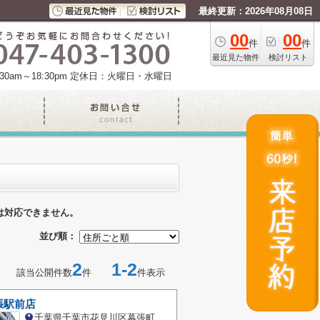
最終更新：2026年08月08日
00
00
件
件
最近見た物件
検討リスト
am～18:30pm
定休日：火曜日・水曜日
は対応できません。
並び順：
2
1-2
該当公開件数
件
件表示
張駅前店
千葉県千葉市花見川区幕張町６丁目