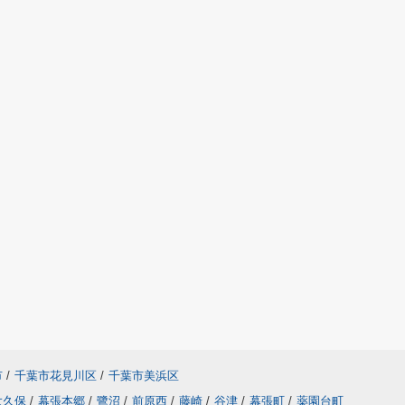
市
/
千葉市花見川区
/
千葉市美浜区
大久保
/
幕張本郷
/
鷺沼
/
前原西
/
藤崎
/
谷津
/
幕張町
/
薬園台町