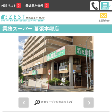
0
0
検討リスト
最近見た物件
お問合せ
業務スーパー 幕張本郷店
前
次
画像タップで拡大表示【
1
/1】