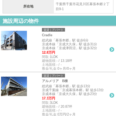
千葉県千葉市花見川区幕張本郷２丁
所在地
目9-1
施設周辺の物件
賃貸｜アパート
Cradle
総武線「幕張本郷」駅 徒歩6分
京成本線「京成大久保」駅 徒歩31分
京成本線「京成津田沼」駅 徒歩32分
12.8万円
間取:
1LDK
建物面積:
- / 13.18坪
土地面積:
- / -
敷金/礼金:
0ヶ月/0ヶ月
賃貸｜アパート
アルメリア B棟
総武線「幕張本郷」駅 徒歩13分
京成千葉線「京成幕張本郷」駅 徒歩13分
京成本線「京成大久保」駅 徒歩23分
17.3万円
間取:
3LDK
建物面積:
- / 20.87坪
土地面積:
- / -
敷金/礼金:
0万円/2ヶ月