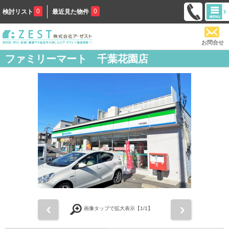
0
0
検討リスト
最近見た物件
お問合せ
ファミリーマート 千葉花園店
前
次
画像タップで拡大表示【
1
/1】