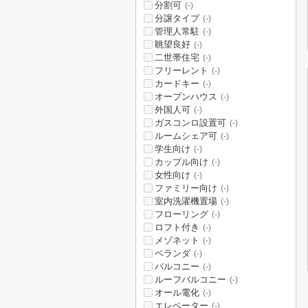
分割可
(-)
分譲タイプ
(-)
管理人常駐
(-)
眺望良好
(-)
二世帯住宅
(-)
フリーレント
(-)
カードキー
(-)
オープンハウス
(-)
外国人可
(-)
ガスコンロ設置可
(-)
ルームシェア可
(-)
学生向け
(-)
カップル向け
(-)
女性向け
(-)
ファミリー向け
(-)
室内洗濯機置場
(-)
フローリング
(-)
ロフト付き
(-)
メゾネット
(-)
ベランダ
(-)
バルコニー
(-)
ルーフバルコニー
(-)
オール電化
(-)
エレベーター
(-)