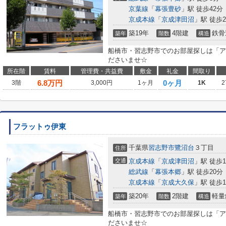
京葉線
「
幕張豊砂
」駅 徒歩42分
京成本線
「
京成津田沼
」駅 徒歩2
築19年
4階建
鉄骨
築年
階数
構造
船橋市・習志野市でのお部屋探しは「ア
ださいませ☆
所在階
賃料
管理費・共益費
敷金
礼金
間取り
6.8
万円
0ヶ月
3階
3,000円
1ヶ月
1K
2
フラットゥ伊東
千葉県
習志野市
鷺沼台
３丁目
住所
交通
京成本線
「
京成津田沼
」駅 徒歩1
総武線
「
幕張本郷
」駅 徒歩20分
京成本線
「
京成大久保
」駅 徒歩1
築20年
2階建
軽量
築年
階数
構造
船橋市・習志野市でのお部屋探しは「ア
ださいませ☆