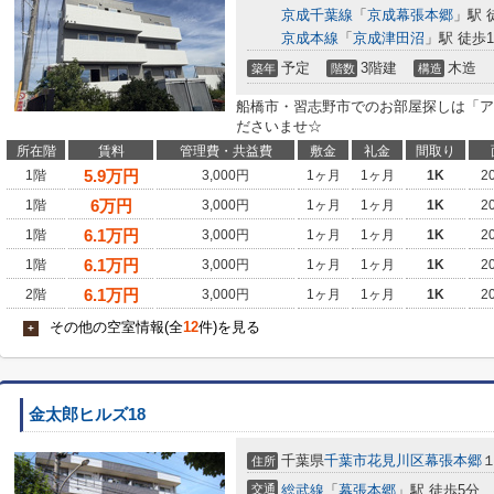
京成千葉線
「
京成幕張本郷
」駅 
京成本線
「
京成津田沼
」駅 徒歩1
予定
3階建
木造
築年
階数
構造
船橋市・習志野市でのお部屋探しは「ア
ださいませ☆
所在階
賃料
管理費・共益費
敷金
礼金
間取り
5.9
万円
1階
3,000円
1ヶ月
1ヶ月
1K
2
6
万円
1階
3,000円
1ヶ月
1ヶ月
1K
2
6.1
万円
1階
3,000円
1ヶ月
1ヶ月
1K
2
6.1
万円
1階
3,000円
1ヶ月
1ヶ月
1K
2
6.1
万円
2階
3,000円
1ヶ月
1ヶ月
1K
2
その他の空室情報(全
12
件)を見る
+
金太郎ヒルズ18
千葉県
千葉市花見川区
幕張本郷
住所
交通
総武線
「
幕張本郷
」駅 徒歩5分