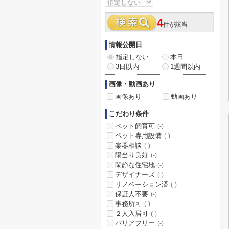
4
件が該当
情報公開日
指定しない
本日
3日以内
1週間以内
画像・動画あり
画像あり
動画あり
こだわり条件
ペット飼育可
(-)
ペット専用設備
(-)
楽器相談
(-)
陽当り良好
(-)
閑静な住宅地
(-)
デザイナーズ
(-)
リノベーション済
(-)
保証人不要
(-)
事務所可
(-)
２人入居可
(-)
バリアフリー
(-)