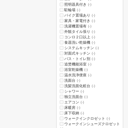
照明器具付き
(-)
駐輪場
(-)
バイク置場あり
(-)
家具・家電付き
(-)
洗濯機置場有
(-)
外観タイル張り
(-)
コンロ２口以上
(-)
食器洗い乾燥機
(-)
システムキッチン
(-)
対面式キッチン
(-)
バス・トイレ別
(-)
追焚機能浴室
(-)
浴室乾燥機
(-)
温水洗浄便座
(-)
洗面台
(-)
洗髪洗面化粧台
(-)
シャワー
(-)
独立洗面台
(-)
エアコン
(-)
床暖房
(-)
床下収納
(-)
ウォークインクロゼット
(-)
ウォークインシューズクロゼット