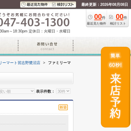
最終更新：2026年08月08日
00
00
件
件
最近見た物件
検討リスト
am～18:30pm
定休日：火曜日・水曜日
リーマート習志野鷺沼店
>
ファミリーマ
表示件数：