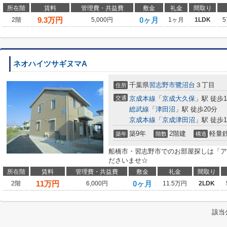
所在階
賃料
管理費・共益費
敷金
礼金
間取り
9.3
万円
0ヶ月
2階
5,000円
1ヶ月
1LDK
5
ネオハイツサギヌマA
千葉県
習志野市
鷺沼台
３丁目
住所
交通
京成本線
「
京成大久保
」駅 徒歩1
総武線
「
津田沼
」駅 徒歩20分
京成本線
「
京成津田沼
」駅 徒歩1
築9年
2階建
軽量
築年
階数
構造
船橋市・習志野市でのお部屋探しは「ア
ださいませ☆
所在階
賃料
管理費・共益費
敷金
礼金
間取り
11
万円
0ヶ月
2階
6,000円
11.5万円
2LDK
該当