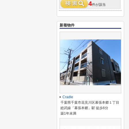
4
件が該当
新着物件
Cradle
千葉県千葉市花見川区幕張本郷１丁目
総武線「幕張本郷」駅 徒歩6分
築1年未満