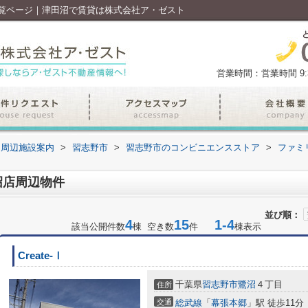
覧ページ｜津田沼で賃貸は株式会社ア・ゼスト
営業時間：営業時間 9:30
周辺施設案内
>
習志野市
>
習志野市のコンビニエンスストア
>
ファミ
沼店周辺物件
並び順：
4
15
1-4
該当公開件数
棟 空き数
件
棟表示
Create-Ⅰ
千葉県
習志野市
鷺沼
４丁目
住所
交通
総武線
「
幕張本郷
」駅 徒歩11分