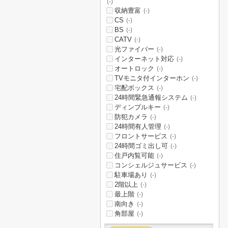
(-)
収納豊富
(-)
CS
(-)
BS
(-)
CATV
(-)
光ファイバー
(-)
インターネット対応
(-)
オートロック
(-)
TVモニタ付インターホン
(-)
宅配ボックス
(-)
24時間緊急通報システム
(-)
ディンプルキー
(-)
防犯カメラ
(-)
24時間有人管理
(-)
フロントサービス
(-)
24時間ゴミ出し可
(-)
住戸内覧可能
(-)
コンシェルジュサービス
(-)
駐車場あり
(-)
2階以上
(-)
最上階
(-)
南向き
(-)
角部屋
(-)