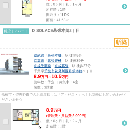
敷：0ヶ月｜礼：1ヶ月
所在階：1階
間取り：1LDK
面積：41.53㎡
D-SOLACE幕張本郷2丁目
賃貸｜アパート
総武線
「
幕張本郷
」駅 徒歩8分
京葉線
「
幕張豊砂
」駅 徒歩39分
京成千葉線
「
京成幕張
」駅 徒歩27分
千葉県
千葉市花見川区
幕張本郷
２丁目
8.9
10.5
万円～
万円
築年数：予定 ｜募集中：
4室
階数：3階建
船橋市・習志野市でのお部屋探しは「ア・ゼスト」へ！お気軽にお問い合わせく
ださいませ☆
8.9
万
円
(管理費・共益費 5,000円)
敷：0ヶ月｜礼：2ヶ月
所在階：1階