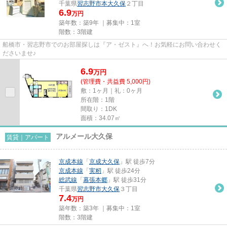
千葉県
習志野市
本大久保
２丁目
6.9
万円
築年数：築9年 ｜募集中：
1室
階数：3階建
船橋市・習志野市でのお部屋探しは『ア・ゼスト』へ！お気軽にお問い合わせく
ださいませ♪
6.9
万
円
(管理費・共益費 5,000円)
敷：1ヶ月｜礼：0ヶ月
所在階：1階
間取り：1DK
面積：34.07㎡
アルメール大久保
賃貸｜アパート
京成本線
「
京成大久保
」駅 徒歩7分
京成本線
「
実籾
」駅 徒歩24分
総武線
「
幕張本郷
」駅 徒歩31分
千葉県
習志野市
大久保
３丁目
7.4
万円
築年数：築3年 ｜募集中：
1室
階数：3階建