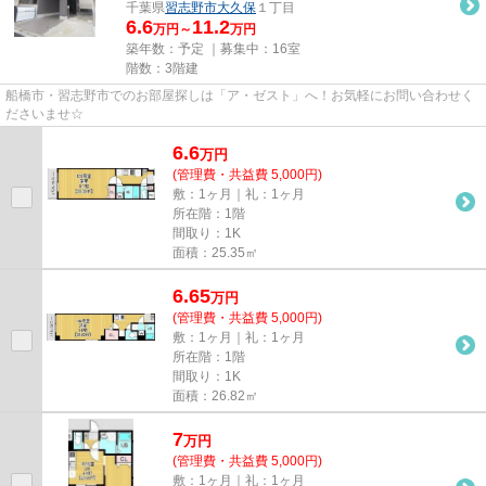
千葉県
習志野市
大久保
１丁目
6.6
11.2
万円～
万円
築年数：予定 ｜募集中：
16室
階数：3階建
船橋市・習志野市でのお部屋探しは「ア・ゼスト」へ！お気軽にお問い合わせく
ださいませ☆
6.6
万
円
(管理費・共益費 5,000円)
敷：1ヶ月｜礼：1ヶ月
所在階：1階
間取り：1K
面積：25.35㎡
6.65
万
円
(管理費・共益費 5,000円)
敷：1ヶ月｜礼：1ヶ月
所在階：1階
間取り：1K
面積：26.82㎡
7
万
円
(管理費・共益費 5,000円)
敷：1ヶ月｜礼：1ヶ月