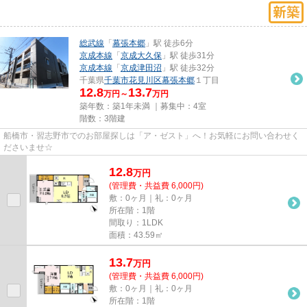
総武線
「
幕張本郷
」駅 徒歩6分
京成本線
「
京成大久保
」駅 徒歩31分
京成本線
「
京成津田沼
」駅 徒歩32分
千葉県
千葉市花見川区
幕張本郷
１丁目
12.8
13.7
万円～
万円
築年数：築1年未満 ｜募集中：
4室
階数：3階建
船橋市・習志野市でのお部屋探しは「ア・ゼスト」へ！お気軽にお問い合わせく
ださいませ☆
12.8
万
円
(管理費・共益費 6,000円)
敷：0ヶ月｜礼：0ヶ月
所在階：1階
間取り：1LDK
面積：43.59㎡
13.7
万
円
(管理費・共益費 6,000円)
敷：0ヶ月｜礼：0ヶ月
所在階：1階