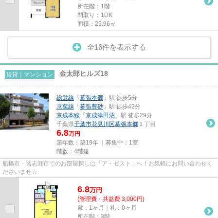
所在階：1階
間取り：1DK
面積：25.96㎡
全16件を表示する
金太郎ヒルズ18
賃貸｜マンション
総武線
「
幕張本郷
」駅 徒歩5分
京葉線
「
幕張豊砂
」駅 徒歩42分
京成本線
「
京成津田沼
」駅 徒歩29分
千葉県
千葉市花見川区
幕張本郷
１丁目
6.8
万円
築年数：築19年 ｜募集中：
1室
階数：4階建
船橋市・習志野市でのお部屋探しは「ア・ゼスト」へ！お気軽にお問い合わせく
ださいませ☆
6.8
万
円
(管理費・共益費 3,000円)
敷：1ヶ月｜礼：0ヶ月
所在階：3階