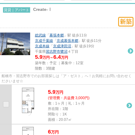
Create-Ⅰ
賃貸｜アパート
総武線
「
幕張本郷
」駅 徒歩11分
京成千葉線
「
京成幕張本郷
」駅 徒歩11分
京成本線
「
京成津田沼
」駅 徒歩19分
千葉県
習志野市
鷺沼
４丁目
5.9
6.4
万円～
万円
築年数：予定 ｜募集中：
12室
階数：3階建
船橋市・習志野市でのお部屋探しは「ア・ゼスト」へ！お気軽にお問い合わせく
ださいませ☆
5.9
万
円
(管理費・共益費 3,000円)
敷：1ヶ月｜礼：1ヶ月
所在階：1階
間取り：1K
面積：20.07㎡
6
万
円