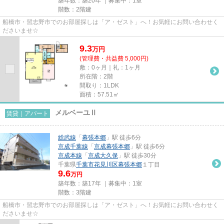
築年数：築20年 ｜募集中：
1室
階数：2階建
船橋市・習志野市でのお部屋探しは「ア・ゼスト」へ！お気軽にお問い合わせく
ださいませ☆
9.3
万
円
(管理費・共益費 5,000円)
敷：0ヶ月｜礼：1ヶ月
所在階：2階
間取り：1LDK
面積：57.51㎡
メルベーユⅡ
賃貸｜アパート
総武線
「
幕張本郷
」駅 徒歩6分
京成千葉線
「
京成幕張本郷
」駅 徒歩6分
京成本線
「
京成大久保
」駅 徒歩30分
千葉県
千葉市花見川区
幕張本郷
１丁目
9.6
万円
築年数：築17年 ｜募集中：
1室
階数：3階建
船橋市・習志野市でのお部屋探しは「ア・ゼスト」へ！お気軽にお問い合わせく
ださいませ☆