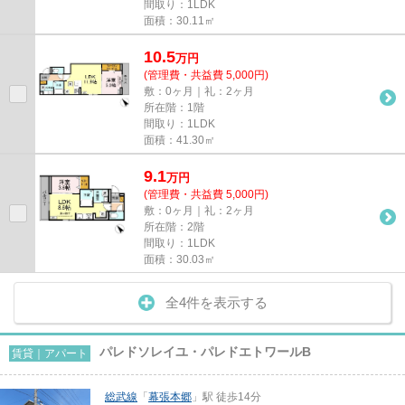
間取り：1LDK
面積：30.11㎡
10.5
万
円
(管理費・共益費 5,000円)
敷：0ヶ月｜礼：2ヶ月
所在階：1階
間取り：1LDK
面積：41.30㎡
9.1
万
円
(管理費・共益費 5,000円)
敷：0ヶ月｜礼：2ヶ月
所在階：2階
間取り：1LDK
面積：30.03㎡
全4件を表示する
パレドソレイユ・パレドエトワールB
賃貸｜アパート
総武線
「
幕張本郷
」駅 徒歩14分