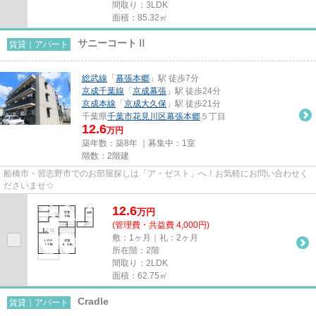
間取り：3LDK
面積：85.32㎡
サニーコートⅡ
賃貸｜アパート
総武線
「
幕張本郷
」駅 徒歩7分
京成千葉線
「
京成幕張
」駅 徒歩24分
京成本線
「
京成大久保
」駅 徒歩21分
千葉県
千葉市花見川区
幕張本郷
５丁目
12.6
万円
築年数：築8年 ｜募集中：
1室
階数：2階建
船橋市・習志野市でのお部屋探しは「ア・ゼスト」へ！お気軽にお問い合わせく
ださいませ☆
12.6
万
円
(管理費・共益費 4,000円)
敷：1ヶ月｜礼：2ヶ月
所在階：2階
間取り：2LDK
面積：62.75㎡
Cradle
賃貸｜アパート