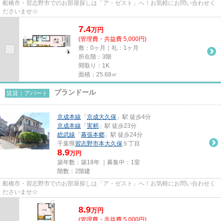
船橋市・習志野市でのお部屋探しは「ア・ゼスト」へ！お気軽にお問い合わせく
ださいませ☆
7.4
万
円
(管理費・共益費 5,000円)
敷：0ヶ月｜礼：1ヶ月
所在階：3階
間取り：1K
面積：25.68㎡
プランドール
賃貸｜アパート
京成本線
「
京成大久保
」駅 徒歩4分
京成本線
「
実籾
」駅 徒歩23分
総武線
「
幕張本郷
」駅 徒歩24分
千葉県
習志野市
本大久保
５丁目
8.9
万円
築年数：築18年 ｜募集中：
1室
階数：2階建
船橋市・習志野市でのお部屋探しは「ア・ゼスト」へ！お気軽にお問い合わせく
ださいませ☆
8.9
万
円
(管理費・共益費 5,000円)