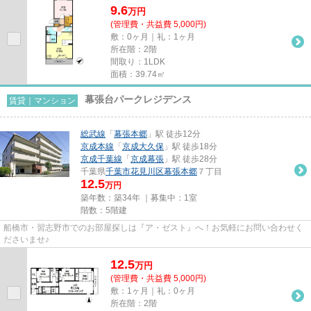
9.6
万
円
(管理費・共益費 5,000円)
敷：0ヶ月｜礼：1ヶ月
所在階：2階
間取り：1LDK
面積：39.74㎡
幕張台パークレジデンス
賃貸｜マンション
総武線
「
幕張本郷
」駅 徒歩12分
京成本線
「
京成大久保
」駅 徒歩18分
京成千葉線
「
京成幕張
」駅 徒歩28分
千葉県
千葉市花見川区
幕張本郷
７丁目
12.5
万円
築年数：築34年 ｜募集中：
1室
階数：5階建
船橋市・習志野市でのお部屋探しは『ア・ゼスト』へ！お気軽にお問い合わせく
ださいませ♪
12.5
万
円
(管理費・共益費 5,000円)
敷：1ヶ月｜礼：0ヶ月
所在階：2階