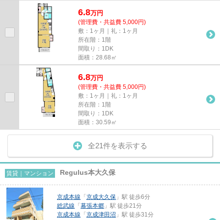
6.8
万
円
(管理費・共益費 5,000円)
敷：1ヶ月｜礼：1ヶ月
所在階：1階
間取り：1DK
面積：28.68㎡
6.8
万
円
(管理費・共益費 5,000円)
敷：1ヶ月｜礼：1ヶ月
所在階：1階
間取り：1DK
面積：30.59㎡
全21件を表示する
Regulus本大久保
賃貸｜マンション
京成本線
「
京成大久保
」駅 徒歩6分
総武線
「
幕張本郷
」駅 徒歩21分
京成本線
「
京成津田沼
」駅 徒歩31分