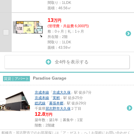
間取り：1LDK
面積：46.56㎡
13
万
円
(管理費・共益費 6,000円)
敷：0ヶ月｜礼：1ヶ月
所在階：2階
間取り：1LDK
面積：43.59㎡
全4件を表示する
Paradise Garage
賃貸｜アパート
京成本線
「
京成大久保
」駅 徒歩7分
京成本線
「
実籾
」駅 徒歩25分
総武線
「
幕張本郷
」駅 徒歩29分
千葉県
習志野市
大久保
２丁目
12.8
万円
築年数：築1年 ｜募集中：
1室
階数：2階建
船橋市・習志野市でのお部屋探しは「ア・ゼスト」へ！お気軽にお問い合わせく