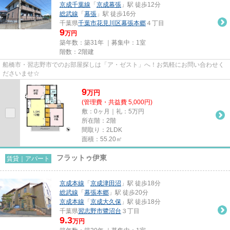
京成千葉線
「
京成幕張
」駅 徒歩12分
総武線
「
幕張
」駅 徒歩16分
千葉県
千葉市花見川区
幕張本郷
４丁目
9
万円
築年数：築31年 ｜募集中：
1室
階数：2階建
船橋市・習志野市でのお部屋探しは「ア・ゼスト」へ！お気軽にお問い合わせく
ださいませ☆
9
万
円
(管理費・共益費 5,000円)
敷：0ヶ月｜礼：5万円
所在階：2階
間取り：2LDK
面積：55.20㎡
フラットゥ伊東
賃貸｜アパート
京成本線
「
京成津田沼
」駅 徒歩18分
総武線
「
幕張本郷
」駅 徒歩20分
京成本線
「
京成大久保
」駅 徒歩18分
千葉県
習志野市
鷺沼台
３丁目
9.3
万円