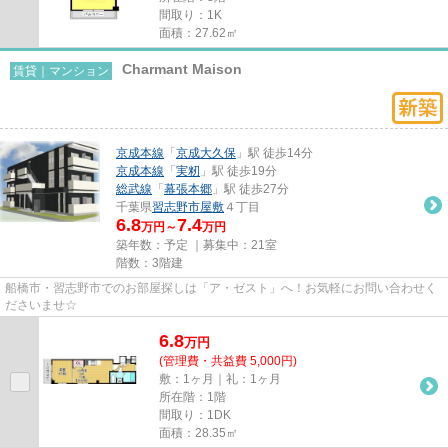
間取り：1K
面積：27.62㎡
Charmant Maison
賃貸｜マンション
京成本線
「
京成大久保
」駅 徒歩14分
京成本線
「
実籾
」駅 徒歩19分
総武線
「
幕張本郷
」駅 徒歩27分
千葉県
習志野市
屋敷
４丁目
6.8
7.4
万円～
万円
築年数：予定 ｜募集中：
21室
階数：3階建
船橋市・習志野市でのお部屋探しは「ア・ゼスト」へ！お気軽にお問い合わせく
ださいませ☆
6.8
万
円
(管理費・共益費 5,000円)
敷：1ヶ月｜礼：1ヶ月
所在階：1階
間取り：1DK
面積：28.35㎡