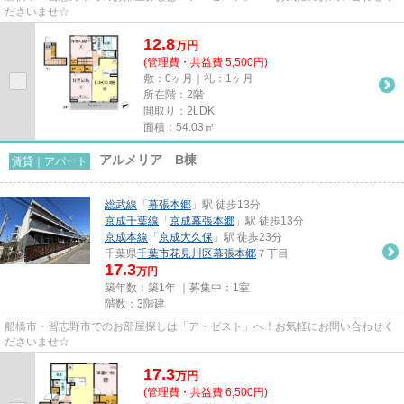
ださいませ☆
12.8
万
円
(管理費・共益費 5,500円)
敷：0ヶ月｜礼：1ヶ月
所在階：2階
間取り：2LDK
面積：54.03㎡
アルメリア B棟
賃貸｜アパート
総武線
「
幕張本郷
」駅 徒歩13分
京成千葉線
「
京成幕張本郷
」駅 徒歩13分
京成本線
「
京成大久保
」駅 徒歩23分
千葉県
千葉市花見川区
幕張本郷
７丁目
17.3
万円
築年数：築1年 ｜募集中：
1室
階数：3階建
船橋市・習志野市でのお部屋探しは「ア・ゼスト」へ！お気軽にお問い合わせく
ださいませ☆
17.3
万
円
(管理費・共益費 6,500円)