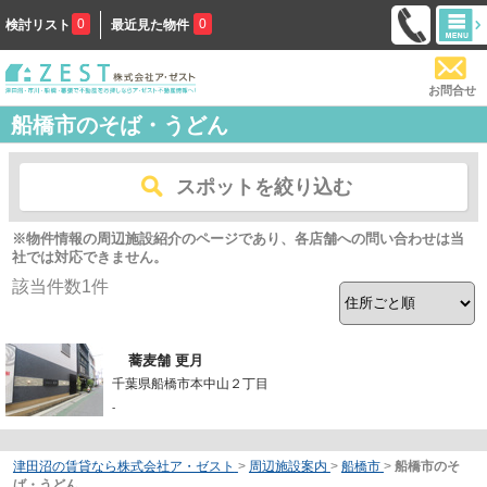
0
0
検討リスト
最近見た物件
お問合せ
船橋市のそば・うどん
スポットを絞り込む
※物件情報の周辺施設紹介のページであり、各店舗への問い合わせは当
社では対応できません。
該当件数
1
件
蕎麦舗 更月
千葉県船橋市本中山２丁目
-
津田沼の賃貸なら株式会社ア・ゼスト
>
周辺施設案内
>
船橋市
>
船橋市のそ
ば・うどん