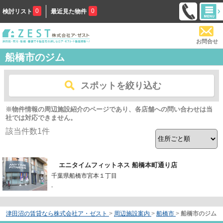
0
0
検討リスト
最近見た物件
お問合せ
船橋市のジム
スポットを絞り込む
※物件情報の周辺施設紹介のページであり、各店舗への問い合わせは当
社では対応できません。
該当件数
1
件
エニタイムフィットネス 船橋本町通り店
千葉県船橋市宮本１丁目
-
津田沼の賃貸なら株式会社ア・ゼスト
>
周辺施設案内
>
船橋市
>
船橋市のジム